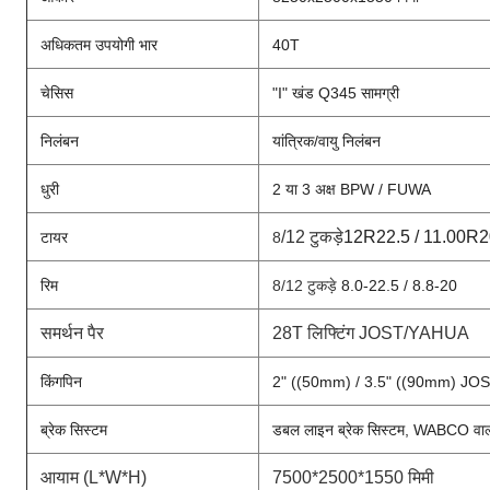
अधिकतम उपयोगी भार
40T
चेसिस
"I" खंड Q345 सामग्री
निलंबन
यांत्रिक/वायु निलंबन
धुरी
2 या 3 अक्ष BPW / FUWA
/12 टुकड़े
12R22.5 / 11.00R20
टायर
8
रिम
8/12 टुकड़े
8.0-22.5 / 8.8-20
समर्थन पैर
28T लिफ्टिंग JOST/YAHUA
किंगपिन
2" ((50mm) / 3.5" ((90mm) JOST 
ब्रेक सिस्टम
डबल लाइन ब्रेक सिस्टम, WABCO वाल
आयाम (L*W*H)
7500*2500*1550 मिमी