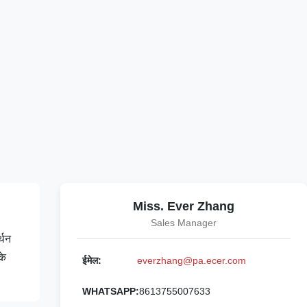
Miss. Ever Zhang
Sales Manager
्थन
के
ईमेल:
everzhang@pa.ecer.com
WHATSAPP:
8613755007633