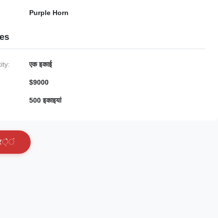
Purple Horn
ies
ty:
एक इकाई
$9000
500 इकाइयां
र
े
ं