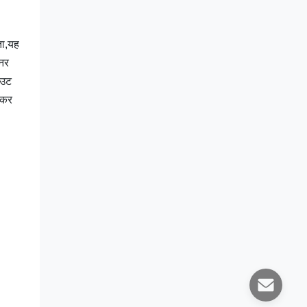
ता,यह
ेनर
आउट
 कर