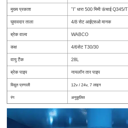
मुख्य प्रकाश
"I" धारा 500 मिमी ऊंचाई Q345/T
घुमावदार ताला
4/8 सेट आईएसओ मानक
ब्रेक वाल्व
WABCO
कक्ष
4/6सेट T30/30
वायु टैंक
28L
ब्रेक पाइप
नायलॉन तार पाइप
विद्युत प्रणाली
12v / 24v, 7 लाइन
रंग
अनुकूलित