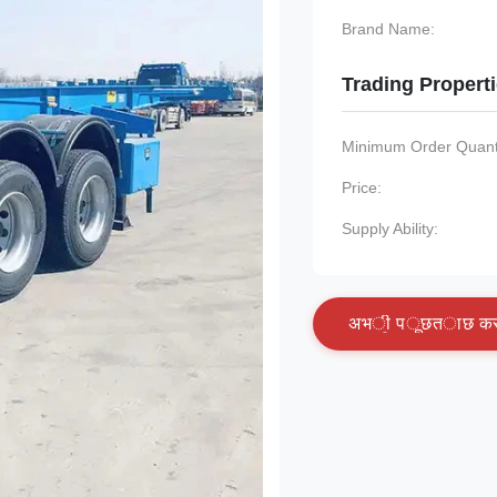
Brand Name:
Trading Propert
Minimum Order Quanti
Price:
Supply Ability:
अ
भ
ी
प
ू
छ
त
ा
छ
क